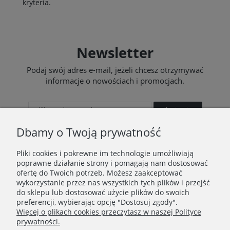
kryteria.
Newsletter
Podaj swój adres e-mail, jeżeli chcesz otrzymywać
informacje o nowościach i promocjach.
Zapisz się
Dbamy o Twoją prywatność
Pliki cookies i pokrewne im technologie umożliwiają
poprawne działanie strony i pomagają nam dostosować
STOPKA
ofertę do Twoich potrzeb. Możesz zaakceptować
wykorzystanie przez nas wszystkich tych plików i przejść
Ustawienia plików cookies
do sklepu lub dostosować użycie plików do swoich
preferencji, wybierając opcję "Dostosuj zgody".
O nas
Więcej o plikach cookies przeczytasz w naszej Polityce
prywatności.
Regulamin