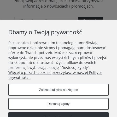
Podaj swój adres e-mail, jeżeli chcesz otrzymywać
informacje o nowościach i promocjach.
Zapisz się
Dbamy o Twoją prywatność
Pliki cookies i pokrewne im technologie umożliwiają
poprawne działanie strony i pomagają nam dostosować
STOPKA
ofertę do Twoich potrzeb. Możesz zaakceptować
wykorzystanie przez nas wszystkich tych plików i przejść
Ustawienia plików cookies
do sklepu lub dostosować użycie plików do swoich
preferencji, wybierając opcję "Dostosuj zgody".
O nas
Więcej o plikach cookies przeczytasz w naszej Polityce
prywatności.
Regulamin
Zaakceptuj tylko niezbędne
Zwroty i wymiana
Płatności
Dostosuj zgody
Dostawa