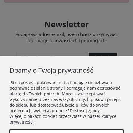
Newsletter
Podaj swój adres e-mail, jeżeli chcesz otrzymywać
informacje o nowościach i promocjach.
Zapisz się
Dbamy o Twoją prywatność
Pliki cookies i pokrewne im technologie umożliwiają
poprawne działanie strony i pomagają nam dostosować
STOPKA
ofertę do Twoich potrzeb. Możesz zaakceptować
wykorzystanie przez nas wszystkich tych plików i przejść
Ustawienia plików cookies
do sklepu lub dostosować użycie plików do swoich
preferencji, wybierając opcję "Dostosuj zgody".
O nas
Więcej o plikach cookies przeczytasz w naszej Polityce
prywatności.
Regulamin