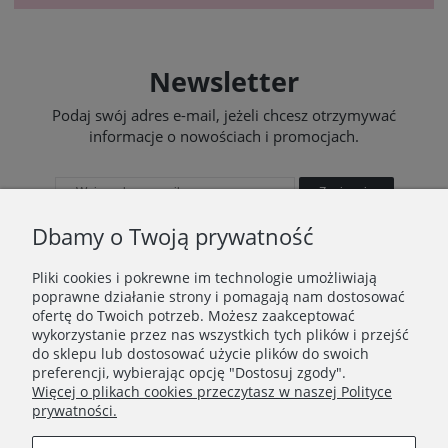
Newsletter
Podaj swój adres e-mail, jeżeli chcesz otrzymywać
informacje o nowościach i promocjach.
Zapisz się
Dbamy o Twoją prywatność
Pliki cookies i pokrewne im technologie umożliwiają
poprawne działanie strony i pomagają nam dostosować
STOPKA
ofertę do Twoich potrzeb. Możesz zaakceptować
wykorzystanie przez nas wszystkich tych plików i przejść
Ustawienia plików cookies
do sklepu lub dostosować użycie plików do swoich
preferencji, wybierając opcję "Dostosuj zgody".
O nas
Więcej o plikach cookies przeczytasz w naszej Polityce
prywatności.
Regulamin