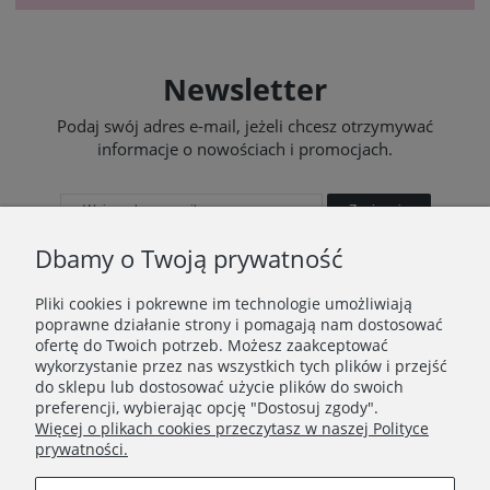
Newsletter
Podaj swój adres e-mail, jeżeli chcesz otrzymywać
informacje o nowościach i promocjach.
Zapisz się
Dbamy o Twoją prywatność
Pliki cookies i pokrewne im technologie umożliwiają
poprawne działanie strony i pomagają nam dostosować
STOPKA
ofertę do Twoich potrzeb. Możesz zaakceptować
wykorzystanie przez nas wszystkich tych plików i przejść
Ustawienia plików cookies
do sklepu lub dostosować użycie plików do swoich
preferencji, wybierając opcję "Dostosuj zgody".
O nas
Więcej o plikach cookies przeczytasz w naszej Polityce
prywatności.
Regulamin