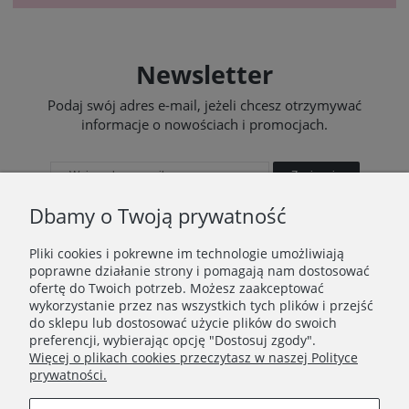
Newsletter
Podaj swój adres e-mail, jeżeli chcesz otrzymywać
informacje o nowościach i promocjach.
Zapisz się
Dbamy o Twoją prywatność
Pliki cookies i pokrewne im technologie umożliwiają
poprawne działanie strony i pomagają nam dostosować
STOPKA
ofertę do Twoich potrzeb. Możesz zaakceptować
wykorzystanie przez nas wszystkich tych plików i przejść
Ustawienia plików cookies
do sklepu lub dostosować użycie plików do swoich
preferencji, wybierając opcję "Dostosuj zgody".
O nas
Więcej o plikach cookies przeczytasz w naszej Polityce
prywatności.
Regulamin