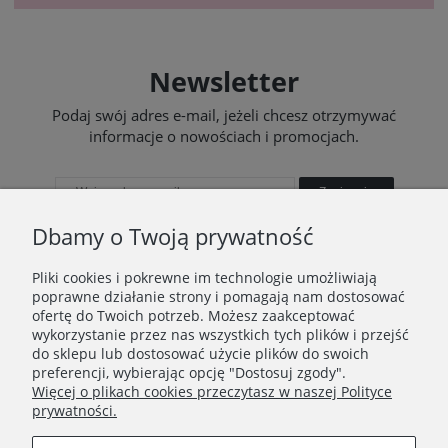
Newsletter
Podaj swój adres e-mail, jeżeli chcesz otrzymywać
informacje o nowościach i promocjach.
Zapisz się
Dbamy o Twoją prywatność
Pliki cookies i pokrewne im technologie umożliwiają
poprawne działanie strony i pomagają nam dostosować
STOPKA
ofertę do Twoich potrzeb. Możesz zaakceptować
wykorzystanie przez nas wszystkich tych plików i przejść
Ustawienia plików cookies
do sklepu lub dostosować użycie plików do swoich
preferencji, wybierając opcję "Dostosuj zgody".
O nas
Więcej o plikach cookies przeczytasz w naszej Polityce
prywatności.
Regulamin