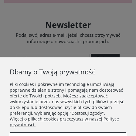
Newsletter
Podaj swój adres e-mail, jeżeli chcesz otrzymywać
informacje o nowościach i promocjach.
Zapisz się
Dbamy o Twoją prywatność
Pliki cookies i pokrewne im technologie umożliwiają
poprawne działanie strony i pomagają nam dostosować
STOPKA
ofertę do Twoich potrzeb. Możesz zaakceptować
wykorzystanie przez nas wszystkich tych plików i przejść
Ustawienia plików cookies
do sklepu lub dostosować użycie plików do swoich
preferencji, wybierając opcję "Dostosuj zgody".
O nas
Więcej o plikach cookies przeczytasz w naszej Polityce
prywatności.
Regulamin