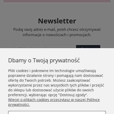
Newsletter
Podaj swój adres e-mail, jeżeli chcesz otrzymywać
informacje o nowościach i promocjach.
Zapisz się
Dbamy o Twoją prywatność
Pliki cookies i pokrewne im technologie umożliwiają
poprawne działanie strony i pomagają nam dostosować
STOPKA
ofertę do Twoich potrzeb. Możesz zaakceptować
wykorzystanie przez nas wszystkich tych plików i przejść
Ustawienia plików cookies
do sklepu lub dostosować użycie plików do swoich
preferencji, wybierając opcję "Dostosuj zgody".
O nas
Więcej o plikach cookies przeczytasz w naszej Polityce
prywatności.
Regulamin